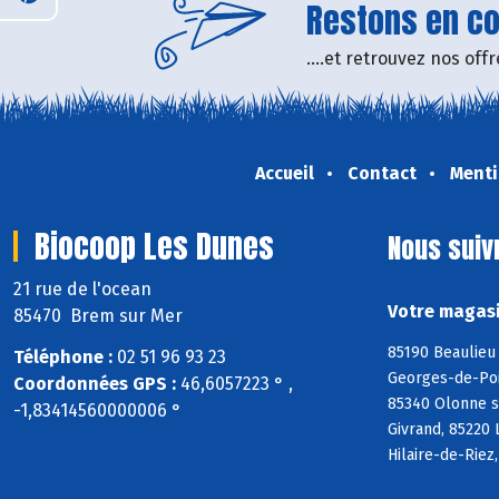
Restons en con
....et retrouvez nos of
Accueil
Contact
Menti
Biocoop Les Dunes
Nous suiv
21 rue de l'ocean
Votre magasi
85470 Brem sur Mer
85190 Beaulieu 
Téléphone :
02 51 96 93 23
Georges-de-Poin
Coordonnées GPS :
46,6057223 ° ,
85340 Olonne s
-1,83414560000006 °
Givrand, 85220 
Hilaire-de-Riez