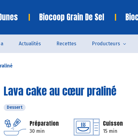
 Dunes
Biocoop Grain De Sel
Bio
da
Actualités
Recettes
Producteurs
raliné
Lava cake au cœur praliné
Dessert
Préparation
Cuisson
30 min
15 min