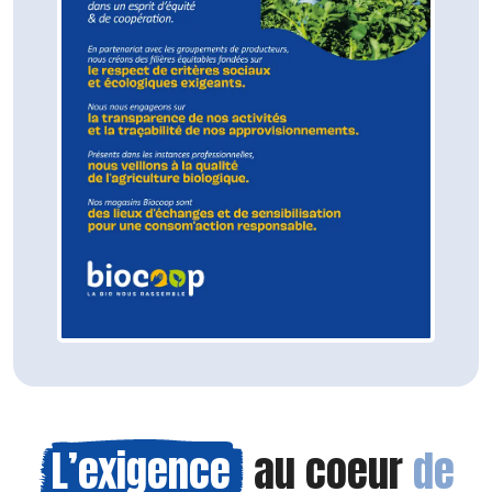
L’exigence
au coeur
de