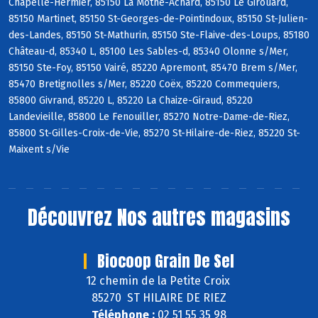
Chapelle-Hermier, 85150 La Mothe-Achard, 85150 Le Girouard,
85150 Martinet, 85150 St-Georges-de-Pointindoux, 85150 St-Julien-
des-Landes, 85150 St-Mathurin, 85150 Ste-Flaive-des-Loups, 85180
Château-d, 85340 L, 85100 Les Sables-d, 85340 Olonne s/Mer,
85150 Ste-Foy, 85150 Vairé, 85220 Apremont, 85470 Brem s/Mer,
85470 Bretignolles s/Mer, 85220 Coëx, 85220 Commequiers,
85800 Givrand, 85220 L, 85220 La Chaize-Giraud, 85220
Landevieille, 85800 Le Fenouiller, 85270 Notre-Dame-de-Riez,
85800 St-Gilles-Croix-de-Vie, 85270 St-Hilaire-de-Riez, 85220 St-
Maixent s/Vie
Découvrez
Nos autres magasins
Biocoop Grain De Sel
12 chemin de la Petite Croix
85270 ST HILAIRE DE RIEZ
Téléphone :
02 51 55 35 98