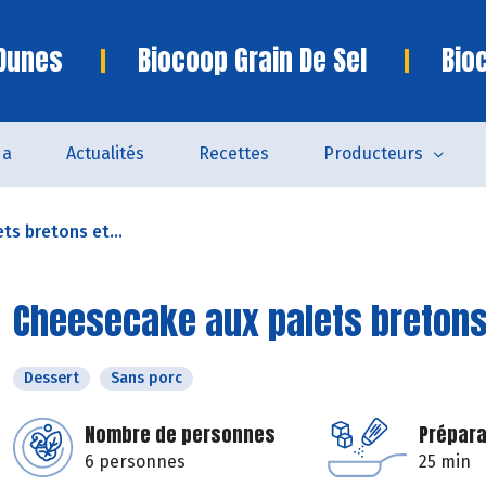
 Dunes
Biocoop Grain De Sel
Bio
da
Actualités
Recettes
Producteurs
ts bretons et...
Cheesecake aux palets bretons 
Dessert
Sans porc
Nombre de personnes
Prépara
6 personnes
25 min