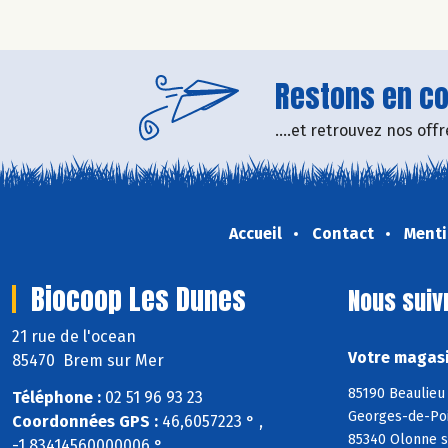
Restons en con
....et retrouvez nos of
Accueil
Contact
Menti
Biocoop Les Dunes
Nous suiv
21 rue de l'ocean
Votre magasi
85470 Brem sur Mer
85190 Beaulieu 
Téléphone :
02 51 96 93 23
Georges-de-Poin
Coordonnées GPS :
46,6057223 ° ,
85340 Olonne s
-1,83414560000006 °