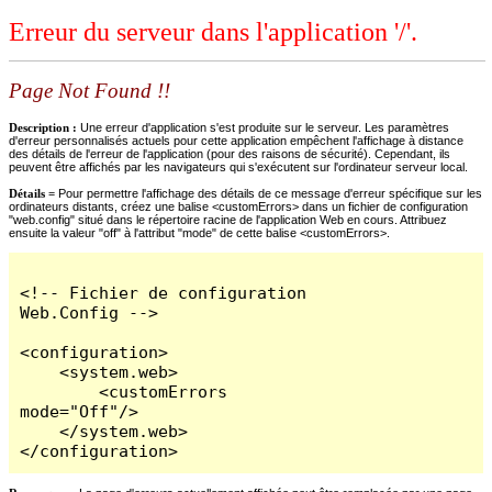
Erreur du serveur dans l'application '/'.
Page Not Found !!
Description :
Une erreur d'application s'est produite sur le serveur. Les paramètres
d'erreur personnalisés actuels pour cette application empêchent l'affichage à distance
des détails de l'erreur de l'application (pour des raisons de sécurité). Cependant, ils
peuvent être affichés par les navigateurs qui s'exécutent sur l'ordinateur serveur local.
Détails =
Pour permettre l'affichage des détails de ce message d'erreur spécifique sur les
ordinateurs distants, créez une balise <customErrors> dans un fichier de configuration
"web.config" situé dans le répertoire racine de l'application Web en cours. Attribuez
ensuite la valeur "off" à l'attribut "mode" de cette balise <customErrors>.
<!-- Fichier de configuration 
Web.Config -->

<configuration>

    <system.web>

        <customErrors 
mode="Off"/>

    </system.web>

</configuration>