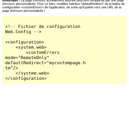
Remarques :
La page d'erreurs actuellement affichée peut être remplacée par une page
d'erreurs personnalisée. Pour ce faire, modifiez l'attribut "defaultRedirect" de la balise de
configuration <customErrors> de l'application, de sorte qu'il pointe vers une URL de la
page d'erreurs personnalisée !
<!-- Fichier de configuration 
Web.Config -->

<configuration>

    <system.web>

        <customErrors 
mode="RemoteOnly" 
defaultRedirect="mycustompage.h
tm"/>

    </system.web>

</configuration>