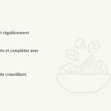
nt régulièrement
fits et complétez avec
e croustillant.