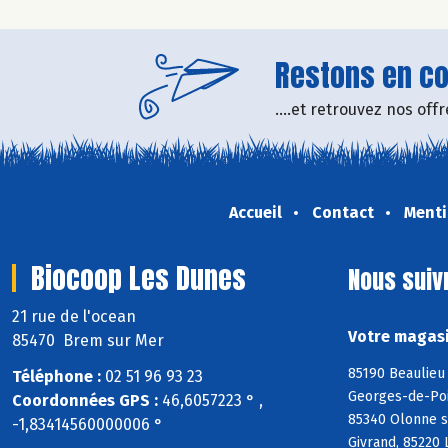
Restons en con
....et retrouvez nos of
Accueil
Contact
Menti
Biocoop Les Dunes
Nous suiv
21 rue de l'ocean
Votre magasi
85470 Brem sur Mer
85190 Beaulieu 
Téléphone :
02 51 96 93 23
Georges-de-Poin
Coordonnées GPS :
46,6057223 ° ,
85340 Olonne s
-1,83414560000006 °
Givrand, 85220 