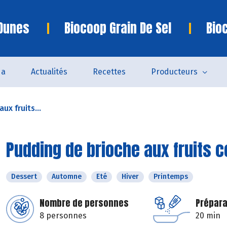
 Dunes
Biocoop Grain De Sel
Bio
da
Actualités
Recettes
Producteurs
ux fruits...
Pudding de brioche aux fruits c
Dessert
Automne
Eté
Hiver
Printemps
Nombre de personnes
Prépara
8 personnes
20 min