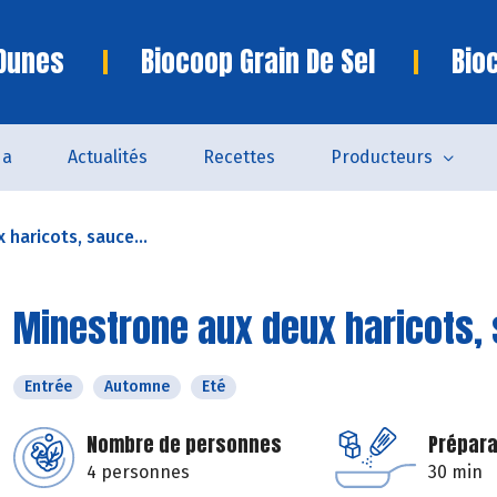
 Dunes
Biocoop Grain De Sel
Bio
da
Actualités
Recettes
Producteurs
haricots, sauce...
Minestrone aux deux haricots,
Entrée
Automne
Eté
Nombre de personnes
Prépara
4 personnes
30 min