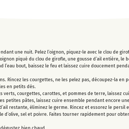
ndant une nuit. Pelez l’oignon, piquez-le avec le clou de girof
oignon piqué du clou de girofle, une gousse d’ail entière, le 
uand l’eau bout, baissez le feu et laissez cuire doucement pend
ons. Rincez les courgettes, ne les pelez pas, découpez-la en p
es en petits dés.
cots verts, courgettes, carottes, et pommes de terre, laissez c
, les petites pâtes, laissez cuire ensemble pendant encore un
ail restante, éliminez le germe. Rincez et essorez le persil et
uile d’olive, sel et poivre. Faites tourner rapidement pour obt
t dégustez bien chaud.