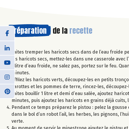
Préparation
de la
recette
Faites tremper les haricots secs dans de l’eau froide pe
les haricots secs, mettez-les dans une casserole avec l’
1 litre d’eau froide, ne salez pas, portez sur le feu. Q
minutes.
Effilez les haricots verts, découpez-les en petits tronç
carottes et les pommes de terre, rincez-les, découpez-l
Faites bouillir 1 litre et demi d’eau salée, ajoutez hari
minutes, puis ajoutez les haricots en grains déjà cuits
Pendant ce temps préparez le pistou : pelez la gousse d’
dans le bol d’un robot l’ail, les herbes, les pignons, l’h
verte.
Au moment de servir le minestrone ajoutez le pistou e