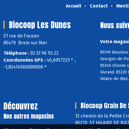
Accueil
Contact
Menti
Biocoop Les Dunes
Nous suiv
21 rue de l'ocean
Votre magasi
85470 Brem sur Mer
85190 Beaulieu 
Téléphone :
02 51 96 93 23
Georges-de-Poin
Coordonnées GPS :
46,6057223 ° ,
85340 Olonne s
-1,83414560000006 °
Givrand, 85220 
Hilaire-de-Riez
Découvrez
Biocoop Grain De 
Nos autres magasins
12 chemin de la Petite Cr
85270 ST HILAIRE DE RIE