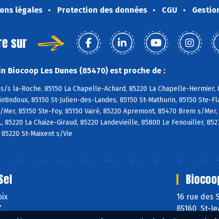
ons légales
Protection des données
CGU
Gestio
re sur
n Biocoop Les Dunes (85470) est proche de :
s/s la-Roche, 85150 La Chapelle-Achard, 85220 La Chapelle-Hermier, 8
tindoux, 85150 St-Julien-des-Landes, 85150 St-Mathurin, 85150 Ste-Fl
/Mer, 85150 Ste-Foy, 85150 Vairé, 85220 Apremont, 85470 Brem s/Mer,
L, 85220 La Chaize-Giraud, 85220 Landevieille, 85800 Le Fenouiller, 85
, 85220 St-Maixent s/Vie
Sel
Biocoo
oix
16 rue des 
Z
85160 St-J