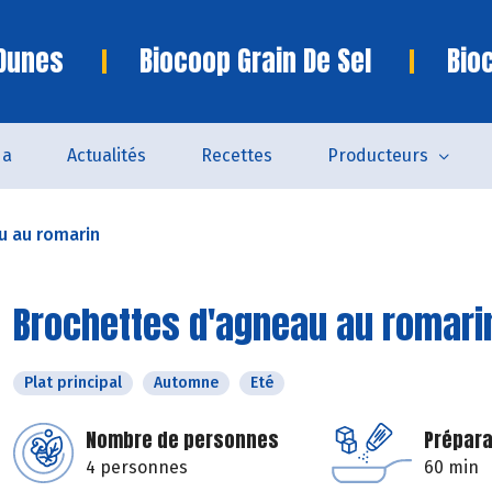
 Dunes
Biocoop Grain De Sel
Bio
da
Actualités
Recettes
Producteurs
u au romarin
Brochettes d'agneau au romari
Plat principal
Automne
Eté
Nombre de personnes
Prépara
4 personnes
60 min