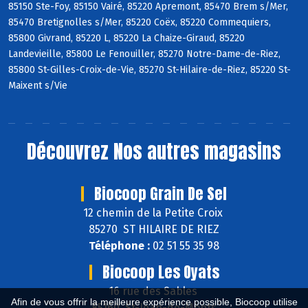
85150 Ste-Foy, 85150 Vairé, 85220 Apremont, 85470 Brem s/Mer,
85470 Bretignolles s/Mer, 85220 Coëx, 85220 Commequiers,
85800 Givrand, 85220 L, 85220 La Chaize-Giraud, 85220
Landevieille, 85800 Le Fenouiller, 85270 Notre-Dame-de-Riez,
85800 St-Gilles-Croix-de-Vie, 85270 St-Hilaire-de-Riez, 85220 St-
Maixent s/Vie
Découvrez
Nos autres magasins
Biocoop Grain De Sel
12 chemin de la Petite Croix
85270 ST HILAIRE DE RIEZ
Téléphone :
02 51 55 35 98
Biocoop Les Oyats
16 rue des Sables
Afin de vous offrir la meilleure expérience possible, Biocoop utilise
85160 St-Jean-de-Monts