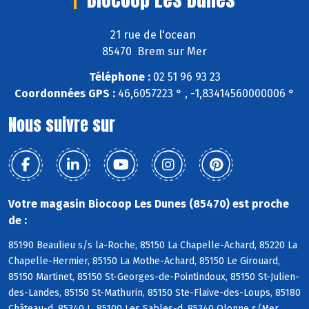
21 rue de l'ocean
85470 Brem sur Mer
Téléphone :
02 51 96 93 23
Coordonnées GPS :
46,6057223 ° , -1,83414560000006 °
Nous suivre sur
Votre magasin Biocoop Les Dunes (85470) est proche
de :
85190 Beaulieu s/s la-Roche, 85150 La Chapelle-Achard, 85220 La
Chapelle-Hermier, 85150 La Mothe-Achard, 85150 Le Girouard,
85150 Martinet, 85150 St-Georges-de-Pointindoux, 85150 St-Julien-
des-Landes, 85150 St-Mathurin, 85150 Ste-Flaive-des-Loups, 85180
Château-d, 85340 L, 85100 Les Sables-d, 85340 Olonne s/Mer,