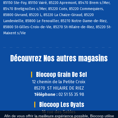
85150 Ste-Foy, 85150 Vairé, 85220 Apremont, 85470 Brem s/Mer,
85470 Bretignolles s/Mer, 85220 Coëx, 85220 Commequiers,
85800 Givrand, 85220 L, 85220 La Chaize-Giraud, 85220
Landevieille, 85800 Le Fenouiller, 85270 Notre-Dame-de-Riez,
85800 St-Gilles-Croix-de-Vie, 85270 St-Hilaire-de-Riez, 85220 St-
Maixent s/Vie
Découvrez
Nos autres magasins
Biocoop Grain De Sel
12 chemin de la Petite Croix
85270 ST HILAIRE DE RIEZ
Téléphone :
02 51 55 35 98
Biocoop Les Oyats
16 rue des Sables
Afin de vous offrir la meilleure expérience possible, Biocoop utilise