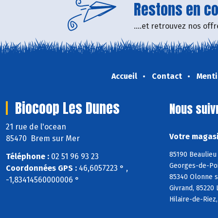
Restons en con
....et retrouvez nos of
Accueil
Contact
Menti
Biocoop Les Dunes
Nous suiv
21 rue de l'ocean
Votre magasi
85470 Brem sur Mer
85190 Beaulieu 
Téléphone :
02 51 96 93 23
Georges-de-Poin
Coordonnées GPS :
46,6057223 ° ,
85340 Olonne s
-1,83414560000006 °
Givrand, 85220 
Hilaire-de-Riez