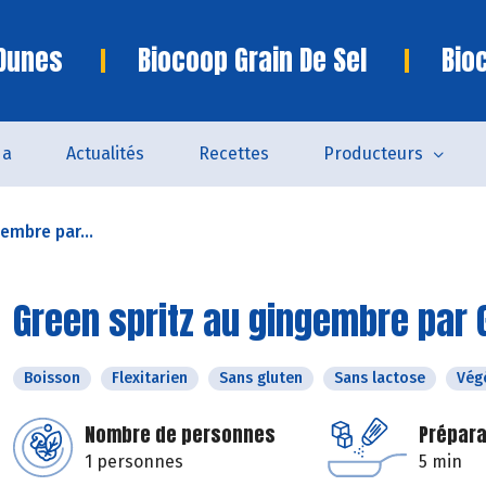
 Dunes
Biocoop Grain De Sel
Bio
da
Actualités
Recettes
Producteurs
embre par...
Green spritz au gingembre par
Boisson
Flexitarien
Sans gluten
Sans lactose
Vég
Nombre de personnes
Prépara
1 personnes
5 min