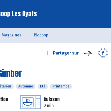
coop Les Oyats
Magazines
Biocoop
Partager sur
 Gimber
étarien
Automne
Eté
Printemps
tion
Cuisson
0 min