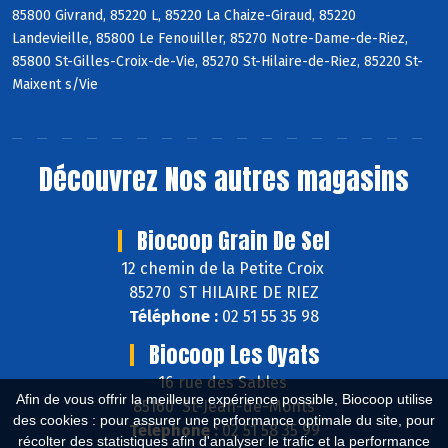
85800 Givrand, 85220 L, 85220 La Chaize-Giraud, 85220
Landevieille, 85800 Le Fenouiller, 85270 Notre-Dame-de-Riez,
85800 St-Gilles-Croix-de-Vie, 85270 St-Hilaire-de-Riez, 85220 St-
Maixent s/Vie
Découvrez
Nos autres magasins
Biocoop Grain De Sel
12 chemin de la Petite Croix
85270 ST HILAIRE DE RIEZ
Téléphone :
02 51 55 35 98
Biocoop Les Oyats
16 rue des Sables
Afin de vous offrir la meilleure expérience possible, Biocoop utilise
85160 St-Jean-de-Monts
des cookies : pour assurer une performance optimale du site, pour
Téléphone :
02 51 58 35 99
récolter des statistiques afin d'analyser le trafic et la performance