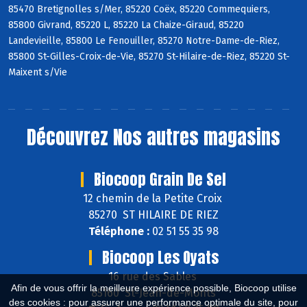
85470 Bretignolles s/Mer, 85220 Coëx, 85220 Commequiers,
85800 Givrand, 85220 L, 85220 La Chaize-Giraud, 85220
Landevieille, 85800 Le Fenouiller, 85270 Notre-Dame-de-Riez,
85800 St-Gilles-Croix-de-Vie, 85270 St-Hilaire-de-Riez, 85220 St-
Maixent s/Vie
Découvrez
Nos autres magasins
Biocoop Grain De Sel
12 chemin de la Petite Croix
85270 ST HILAIRE DE RIEZ
Téléphone :
02 51 55 35 98
Biocoop Les Oyats
16 rue des Sables
Afin de vous offrir la meilleure expérience possible, Biocoop utilise
85160 St-Jean-de-Monts
des cookies : pour assurer une performance optimale du site, pour