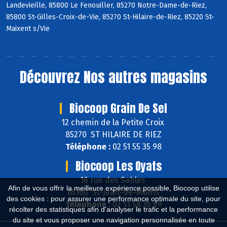
Landevieille, 85800 Le Fenouiller, 85270 Notre-Dame-de-Riez,
85800 St-Gilles-Croix-de-Vie, 85270 St-Hilaire-de-Riez, 85220 St-
Maixent s/Vie
Découvrez
Nos autres magasins
Biocoop Grain De Sel
12 chemin de la Petite Croix
85270 ST HILAIRE DE RIEZ
Téléphone :
02 51 55 35 98
Biocoop Les Oyats
16 rue des Sables
Afin de vous offrir la meilleure expérience possible, Biocoop utilise
85160 St-Jean-de-Monts
des cookies : pour assurer une performance optimale du site, pour
Téléphone :
02 51 58 35 99
récolter des statistiques afin d'analyser le trafic et la performance
du site et vous proposer une navigation personnalisée en toute