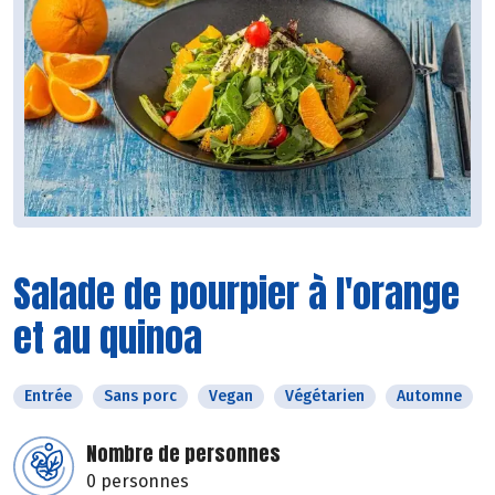
Salade de pourpier à l'orange
et au quinoa
Entrée
Sans porc
Vegan
Végétarien
Automne
Nombre de personnes
0 personnes