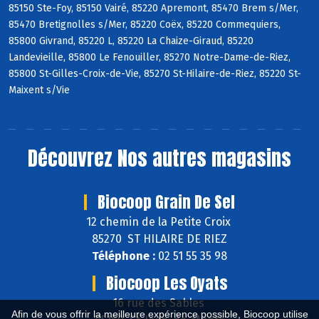
85150 Ste-Foy, 85150 Vairé, 85220 Apremont, 85470 Brem s/Mer,
85470 Bretignolles s/Mer, 85220 Coëx, 85220 Commequiers,
85800 Givrand, 85220 L, 85220 La Chaize-Giraud, 85220
Landevieille, 85800 Le Fenouiller, 85270 Notre-Dame-de-Riez,
85800 St-Gilles-Croix-de-Vie, 85270 St-Hilaire-de-Riez, 85220 St-
Maixent s/Vie
Découvrez
Nos autres magasins
Biocoop Grain De Sel
12 chemin de la Petite Croix
85270 ST HILAIRE DE RIEZ
Téléphone :
02 51 55 35 98
Biocoop Les Oyats
16 rue des Sables
Afin de vous offrir la meilleure expérience possible, Biocoop utilise