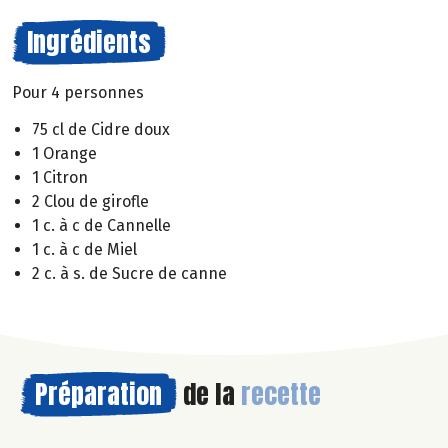
Ingrédients
Pour 4 personnes
75 cl de Cidre doux
1 Orange
1 Citron
2 Clou de girofle
1 c. à c de Cannelle
1 c. à c de Miel
2 c. à s. de Sucre de canne
Préparation
de la
recette