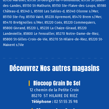
85150 Martinet, 85150 St-Georges-de-Pointindoux, 85150 St-Julien-
des-Landes, 85150 St-Mathurin, 85150 Ste-Flaive-des-Loups, 85180
Château-d, 85340 L, 85100 Les Sables-d, 85340 Olonne s/Mer,
85150 Ste-Foy, 85150 Vairé, 85220 Apremont, 85470 Brem s/Mer,
85470 Bretignolles s/Mer, 85220 Coëx, 85220 Commequiers,
85800 Givrand, 85220 L, 85220 La Chaize-Giraud, 85220
Landevieille, 85800 Le Fenouiller, 85270 Notre-Dame-de-Riez,
85800 St-Gilles-Croix-de-Vie, 85270 St-Hilaire-de-Riez, 85220 St-
Maixent s/Vie
Découvrez
Nos autres magasins
Biocoop Grain De Sel
12 chemin de la Petite Croix
85270 ST HILAIRE DE RIEZ
Téléphone :
02 51 55 35 98