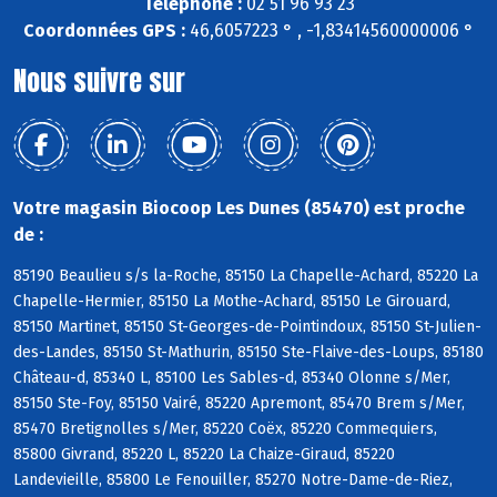
Téléphone :
02 51 96 93 23
Coordonnées GPS :
46,6057223 ° , -1,83414560000006 °
Nous suivre sur
Votre magasin Biocoop Les Dunes (85470) est proche
de :
85190 Beaulieu s/s la-Roche, 85150 La Chapelle-Achard, 85220 La
Chapelle-Hermier, 85150 La Mothe-Achard, 85150 Le Girouard,
85150 Martinet, 85150 St-Georges-de-Pointindoux, 85150 St-Julien-
des-Landes, 85150 St-Mathurin, 85150 Ste-Flaive-des-Loups, 85180
Château-d, 85340 L, 85100 Les Sables-d, 85340 Olonne s/Mer,
85150 Ste-Foy, 85150 Vairé, 85220 Apremont, 85470 Brem s/Mer,
85470 Bretignolles s/Mer, 85220 Coëx, 85220 Commequiers,
85800 Givrand, 85220 L, 85220 La Chaize-Giraud, 85220
Landevieille, 85800 Le Fenouiller, 85270 Notre-Dame-de-Riez,