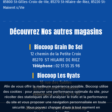
85800 St-Gilles-Croix-de-Vie, 85270 St-Hilaire-de-Riez, 85220 St-
Maixent s/Vie
Découvrez
Nos autres magasins
Biocoop Grain De Sel
12 chemin de la Petite Croix
85270 ST HILAIRE DE RIEZ
Téléphone :
02 51 55 35 98
Biocoop Les Oyats
16 rue des Sables
Afin de vous offrir la meilleure expérience possible, Biocoop utilise
85160 St-Jean-de-Monts
des cookies : pour assurer une performance optimale du site, pour
Téléphone :
02 51 58 35 99
récolter des statistiques afin d'analyser le trafic et la performance
du site et vous proposer une navigation personnalisée en toute
sécurité. Vous pouvez changer d'avis à tout moment en
Biocoop.fr
Le réseau Biocoop