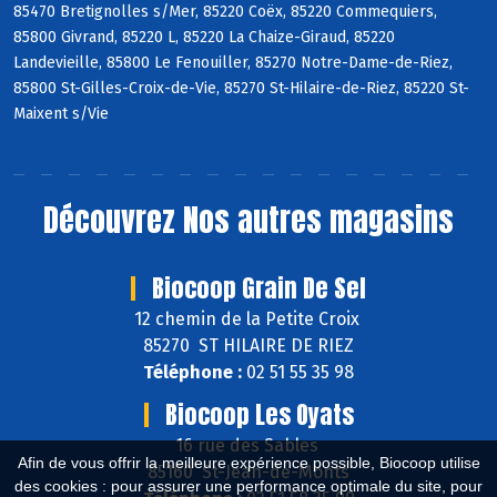
85470 Bretignolles s/Mer, 85220 Coëx, 85220 Commequiers,
85800 Givrand, 85220 L, 85220 La Chaize-Giraud, 85220
Landevieille, 85800 Le Fenouiller, 85270 Notre-Dame-de-Riez,
85800 St-Gilles-Croix-de-Vie, 85270 St-Hilaire-de-Riez, 85220 St-
Maixent s/Vie
Découvrez
Nos autres magasins
Biocoop Grain De Sel
12 chemin de la Petite Croix
85270 ST HILAIRE DE RIEZ
Téléphone :
02 51 55 35 98
Biocoop Les Oyats
16 rue des Sables
Afin de vous offrir la meilleure expérience possible, Biocoop utilise
85160 St-Jean-de-Monts
des cookies : pour assurer une performance optimale du site, pour