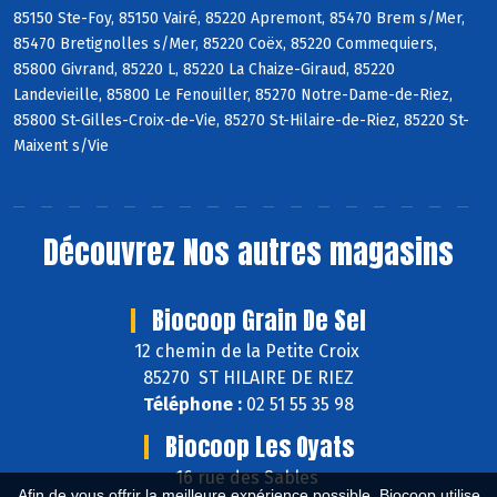
85150 Ste-Foy, 85150 Vairé, 85220 Apremont, 85470 Brem s/Mer,
85470 Bretignolles s/Mer, 85220 Coëx, 85220 Commequiers,
85800 Givrand, 85220 L, 85220 La Chaize-Giraud, 85220
Landevieille, 85800 Le Fenouiller, 85270 Notre-Dame-de-Riez,
85800 St-Gilles-Croix-de-Vie, 85270 St-Hilaire-de-Riez, 85220 St-
Maixent s/Vie
Découvrez
Nos autres magasins
Biocoop Grain De Sel
12 chemin de la Petite Croix
85270 ST HILAIRE DE RIEZ
Téléphone :
02 51 55 35 98
Biocoop Les Oyats
16 rue des Sables
Afin de vous offrir la meilleure expérience possible, Biocoop utilise