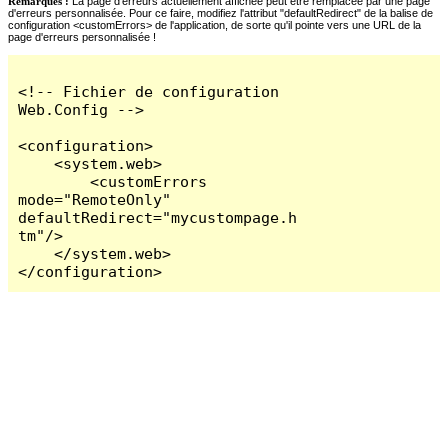
Remarques :
La page d'erreurs actuellement affichée peut être remplacée par une page
d'erreurs personnalisée. Pour ce faire, modifiez l'attribut "defaultRedirect" de la balise de
configuration <customErrors> de l'application, de sorte qu'il pointe vers une URL de la
page d'erreurs personnalisée !
<!-- Fichier de configuration 
Web.Config -->

<configuration>

    <system.web>

        <customErrors 
mode="RemoteOnly" 
defaultRedirect="mycustompage.h
tm"/>

    </system.web>

</configuration>