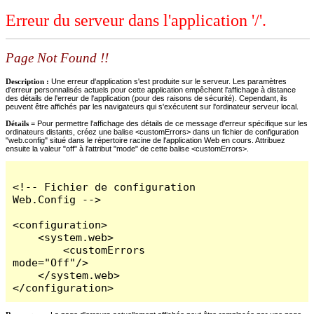
Erreur du serveur dans l'application '/'.
Page Not Found !!
Description :
Une erreur d'application s'est produite sur le serveur. Les paramètres
d'erreur personnalisés actuels pour cette application empêchent l'affichage à distance
des détails de l'erreur de l'application (pour des raisons de sécurité). Cependant, ils
peuvent être affichés par les navigateurs qui s'exécutent sur l'ordinateur serveur local.
Détails =
Pour permettre l'affichage des détails de ce message d'erreur spécifique sur les
ordinateurs distants, créez une balise <customErrors> dans un fichier de configuration
"web.config" situé dans le répertoire racine de l'application Web en cours. Attribuez
ensuite la valeur "off" à l'attribut "mode" de cette balise <customErrors>.
<!-- Fichier de configuration 
Web.Config -->

<configuration>

    <system.web>

        <customErrors 
mode="Off"/>

    </system.web>

</configuration>