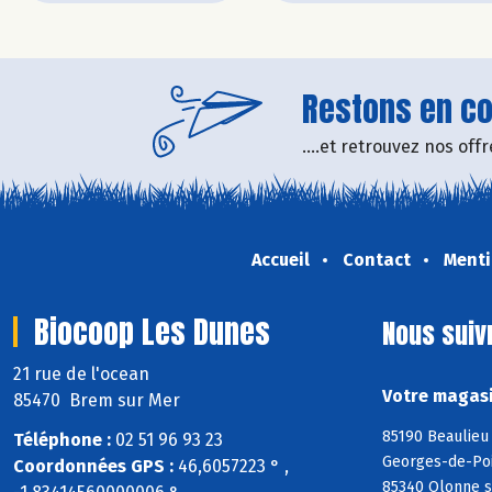
Restons en con
....et retrouvez nos of
Accueil
Contact
Menti
Biocoop Les Dunes
Nous suiv
21 rue de l'ocean
Votre magasi
85470 Brem sur Mer
85190 Beaulieu 
Téléphone :
02 51 96 93 23
Georges-de-Poin
Coordonnées GPS :
46,6057223 ° ,
85340 Olonne s