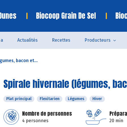
 Dunes
Biocoop Grain De Sel
Bio
da
Actualités
Recettes
Producteurs
égumes, bacon et...
Spirale hivernale (légumes, bac
Plat principal
Flexitarien
Légumes
Hiver
Nombre de personnes
Prépara
4 personnes
20 min