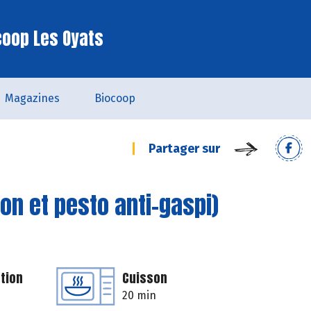
coop Les Oyats
Magazines
Biocoop
Partager sur
on et pesto anti-gaspi)
tion
Cuisson
20 min