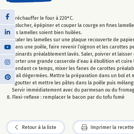
Préchauffer le four à 220°C.
Eplucher, épépiner et couper la courge en fines lamelle
les lamelles soient bien huilées.
Etaler les lamelles sur une plaque recouverte de papier
Dans une poêle, faire revenir l’oignon et les carottes p
épinards préalablement lavés. Saler, poivrer et laisse
Porter une grande casserole d’eau à ébullition et cuire
Pendant ce temps, mixer les fanes de carottes préalab
d’ail dégermées. Mettre la préparation dans un bol et 
Egoutter et mettre les pâtes dans la poêle puis mélange
Servir immédiatement avec du parmesan ou du fromag
Flexi-reflexe : remplacer le bacon par du tofu fumé
Retour à la liste
Imprimer la recette