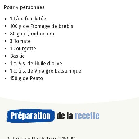
Pour 4 personnes
1 Pâte feuilletée
100 g de Fromage de brebis
80 g de Jambon cru
3 Tomate
1 Courgette
Basilic
1 c. à s. de Huile d'olive
1 c. à s. de Vinaigre balsamique
150 g de Pesto
Préparation
de la
recette
Préchauffer le four à 190 °C.