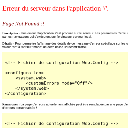
Erreur du serveur dans l'application '/'.
Page Not Found !!
Description :
Une erreur d'application s'est produite sur le serveur. Les paramètres d'erreur
par les navigateurs qui s'exécutent sur l'ordinateur serveur local.
Détails =
Pour permettre l'affichage des détails de ce message d'erreur spécifique sur les o
valeur "off" à l'attribut "mode" de cette balise <customErrors>.
<!-- Fichier de configuration Web.Config -->

<configuration>

    <system.web>

        <customErrors mode="Off"/>

    </system.web>

</configuration>
Remarques :
La page d'erreurs actuellement affichée peut être remplacée par une page d'erre
d'erreurs personnalisée !
<!-- Fichier de configuration Web.Config -->
