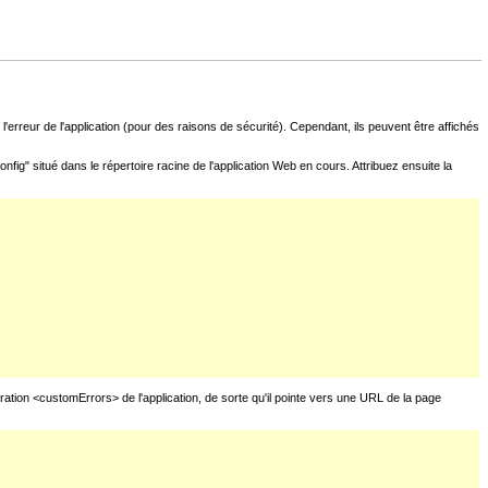
l'erreur de l'application (pour des raisons de sécurité). Cependant, ils peuvent être affichés
fig" situé dans le répertoire racine de l'application Web en cours. Attribuez ensuite la
uration <customErrors> de l'application, de sorte qu'il pointe vers une URL de la page