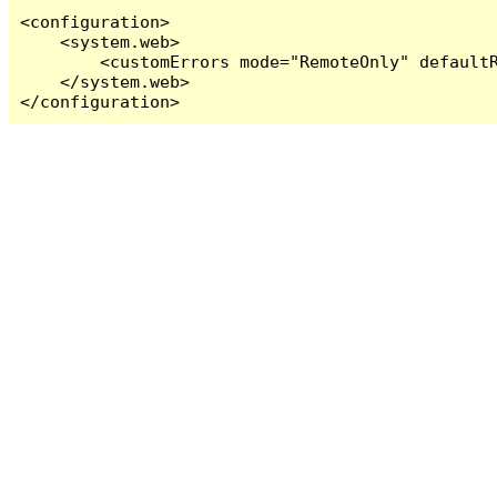
<configuration>

    <system.web>

        <customErrors mode="RemoteOnly" defaultR
    </system.web>

</configuration>