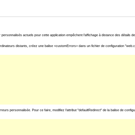
 personnalisés actuels pour cette application empêchent l'affichage à distance des détails de 
rdinateurs distants, créez une balise <customErrors> dans un fichier de configuration "web.con
urs personnalisée. Pour ce faire, modifiez l'attribut "defaultRedirect" de la balise de config