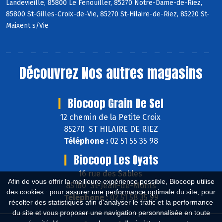
Landevieille, 85800 Le Fenouiller, 85270 Notre-Dame-de-Riez,
85800 St-Gilles-Croix-de-Vie, 85270 St-Hilaire-de-Riez, 85220 St-
Maixent s/Vie
Découvrez
Nos autres magasins
Biocoop Grain De Sel
12 chemin de la Petite Croix
85270 ST HILAIRE DE RIEZ
Téléphone :
02 51 55 35 98
Biocoop Les Oyats
16 rue des Sables
Afin de vous offrir la meilleure expérience possible, Biocoop utilise
85160 St-Jean-de-Monts
des cookies : pour assurer une performance optimale du site, pour
Téléphone :
02 51 58 35 99
récolter des statistiques afin d'analyser le trafic et la performance
du site et vous proposer une navigation personnalisée en toute