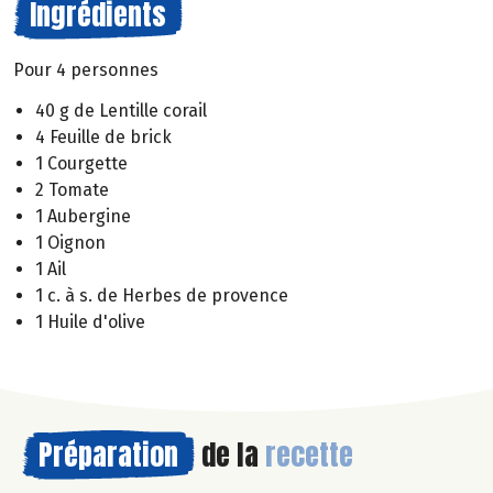
Ingrédients
Pour 4 personnes
40 g de Lentille corail
4 Feuille de brick
1 Courgette
2 Tomate
1 Aubergine
1 Oignon
1 Ail
1 c. à s. de Herbes de provence
1 Huile d'olive
Préparation
de la
recette