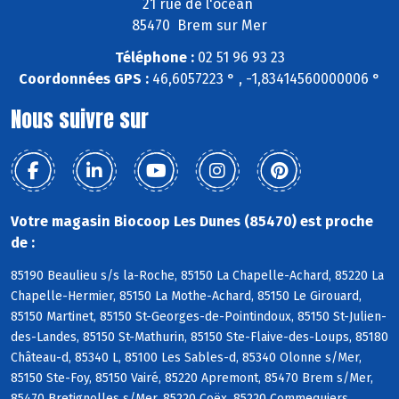
21 rue de l'ocean
85470 Brem sur Mer
Téléphone :
02 51 96 93 23
Coordonnées GPS :
46,6057223 ° , -1,83414560000006 °
Nous suivre sur
Votre magasin Biocoop Les Dunes (85470) est proche
de :
85190 Beaulieu s/s la-Roche, 85150 La Chapelle-Achard, 85220 La
Chapelle-Hermier, 85150 La Mothe-Achard, 85150 Le Girouard,
85150 Martinet, 85150 St-Georges-de-Pointindoux, 85150 St-Julien-
des-Landes, 85150 St-Mathurin, 85150 Ste-Flaive-des-Loups, 85180
Château-d, 85340 L, 85100 Les Sables-d, 85340 Olonne s/Mer,
85150 Ste-Foy, 85150 Vairé, 85220 Apremont, 85470 Brem s/Mer,
85470 Bretignolles s/Mer, 85220 Coëx, 85220 Commequiers,