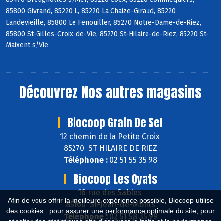
85800 Givrand, 85220 L, 85220 La Chaize-Giraud, 85220
Landevieille, 85800 Le Fenouiller, 85270 Notre-Dame-de-Riez,
85800 St-Gilles-Croix-de-Vie, 85270 St-Hilaire-de-Riez, 85220 St-
Maixent s/Vie
Découvrez
Nos autres magasins
Biocoop Grain De Sel
12 chemin de la Petite Croix
85270 ST HILAIRE DE RIEZ
Téléphone :
02 51 55 35 98
Biocoop Les Oyats
16 rue des Sables
Afin de vous offrir la meilleure expérience possible, Biocoop utilise
85160 St-Jean-de-Monts
des cookies : pour assurer une performance optimale du site, pour
Téléphone :
02 51 58 35 99