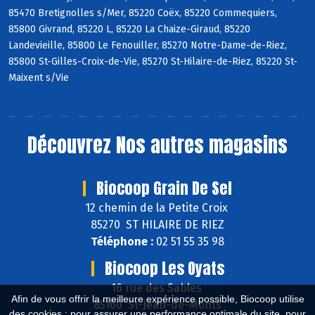
85470 Bretignolles s/Mer, 85220 Coëx, 85220 Commequiers,
85800 Givrand, 85220 L, 85220 La Chaize-Giraud, 85220
Landevieille, 85800 Le Fenouiller, 85270 Notre-Dame-de-Riez,
85800 St-Gilles-Croix-de-Vie, 85270 St-Hilaire-de-Riez, 85220 St-
Maixent s/Vie
Découvrez
Nos autres magasins
Biocoop Grain De Sel
12 chemin de la Petite Croix
85270 ST HILAIRE DE RIEZ
Téléphone :
02 51 55 35 98
Biocoop Les Oyats
16 rue des Sables
Afin de vous offrir la meilleure expérience possible, Biocoop utilise
85160 St-Jean-de-Monts
des cookies : pour assurer une performance optimale du site, pour