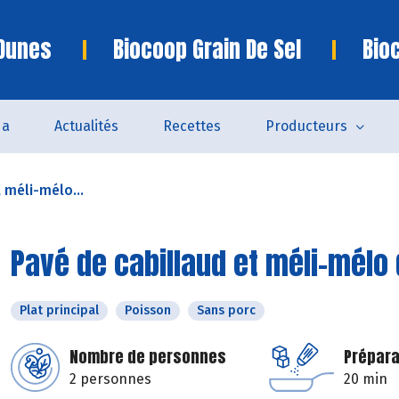
 Dunes
Biocoop Grain De Sel
Bio
da
Actualités
Recettes
Producteurs
 méli-mélo...
Pavé de cabillaud et méli-mélo
Plat principal
Poisson
Sans porc
Nombre de personnes
Prépara
2 personnes
20 min