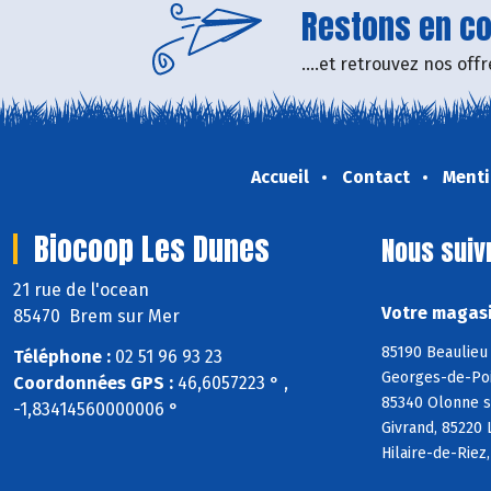
Restons en con
....et retrouvez nos of
Accueil
Contact
Menti
Biocoop Les Dunes
Nous suiv
21 rue de l'ocean
Votre magasi
85470 Brem sur Mer
85190 Beaulieu 
Téléphone :
02 51 96 93 23
Georges-de-Poin
Coordonnées GPS :
46,6057223 ° ,
85340 Olonne s
-1,83414560000006 °
Givrand, 85220 
Hilaire-de-Riez