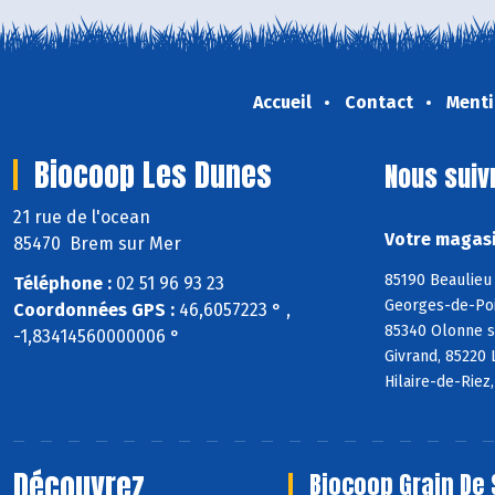
Accueil
Contact
Menti
Biocoop Les Dunes
Nous suiv
21 rue de l'ocean
Votre magasi
85470 Brem sur Mer
85190 Beaulieu 
Téléphone :
02 51 96 93 23
Georges-de-Poin
Coordonnées GPS :
46,6057223 ° ,
85340 Olonne s
-1,83414560000006 °
Givrand, 85220 
Hilaire-de-Riez
Découvrez
Biocoop Grain De 