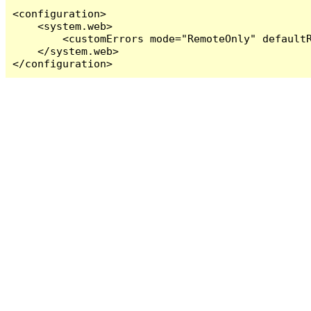
<configuration>

    <system.web>

        <customErrors mode="RemoteOnly" defaultR
    </system.web>

</configuration>