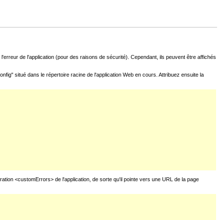
l'erreur de l'application (pour des raisons de sécurité). Cependant, ils peuvent être affichés
fig" situé dans le répertoire racine de l'application Web en cours. Attribuez ensuite la
uration <customErrors> de l'application, de sorte qu'il pointe vers une URL de la page