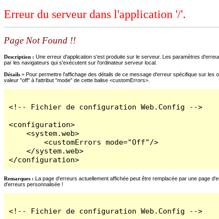
Erreur du serveur dans l'application '/'.
Page Not Found !!
Description :
Une erreur d'application s'est produite sur le serveur. Les paramètres d'erreur
par les navigateurs qui s'exécutent sur l'ordinateur serveur local.
Détails =
Pour permettre l'affichage des détails de ce message d'erreur spécifique sur les o
valeur "off" à l'attribut "mode" de cette balise <customErrors>.
<!-- Fichier de configuration Web.Config -->

<configuration>

    <system.web>

        <customErrors mode="Off"/>

    </system.web>

</configuration>
Remarques :
La page d'erreurs actuellement affichée peut être remplacée par une page d'erre
d'erreurs personnalisée !
<!-- Fichier de configuration Web.Config -->
