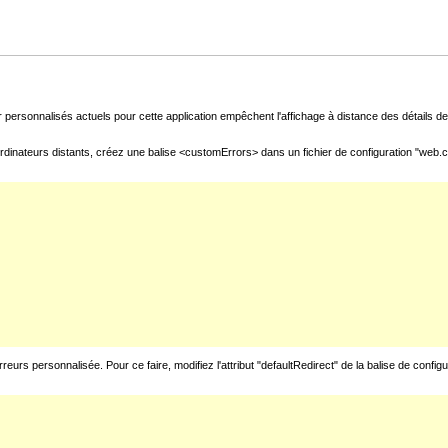
 personnalisés actuels pour cette application empêchent l'affichage à distance des détails de 
rdinateurs distants, créez une balise <customErrors> dans un fichier de configuration "web.con
urs personnalisée. Pour ce faire, modifiez l'attribut "defaultRedirect" de la balise de config