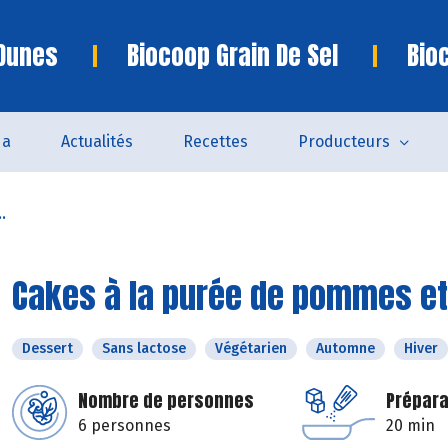
 Dunes
Biocoop Grain De Sel
Bio
da
Actualités
Recettes
Producteurs
.
Cakes à la purée de pommes et
Dessert
Sans lactose
Végétarien
Automne
Hiver
Nombre de personnes
Prépara
6 personnes
20 min