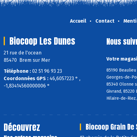
Accueil
Contact
Menti
Biocoop Les Dunes
Nous suiv
21 rue de l'ocean
Votre magasi
85470 Brem sur Mer
85190 Beaulieu 
Téléphone :
02 51 96 93 23
Georges-de-Poin
Coordonnées GPS :
46,6057223 ° ,
85340 Olonne s
-1,83414560000006 °
Givrand, 85220 
Hilaire-de-Riez
Découvrez
Biocoop Grain De 