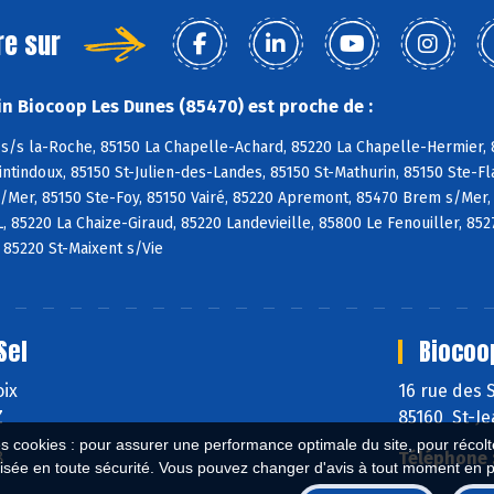
re sur
n Biocoop Les Dunes (85470) est proche de :
s/s la-Roche, 85150 La Chapelle-Achard, 85220 La Chapelle-Hermier, 8
tindoux, 85150 St-Julien-des-Landes, 85150 St-Mathurin, 85150 Ste-Fl
/Mer, 85150 Ste-Foy, 85150 Vairé, 85220 Apremont, 85470 Brem s/Mer,
L, 85220 La Chaize-Giraud, 85220 Landevieille, 85800 Le Fenouiller, 85
, 85220 St-Maixent s/Vie
Sel
Biocoo
oix
16 rue des 
Z
85160 St-J
es cookies : pour assurer une performance optimale du site, pour récolter
8
Téléphone 
isée en toute sécurité. Vous pouvez changer d'avis à tout moment en 