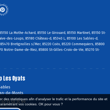
5150 La Mothe-Achard, 85150 Le Girouard, 85150 Martinet, 85150 St-
aive-des-Loups, 85180 Château-d, 85340 L, 85100 Les Sables-d,
 85470 Bretignolles s/Mer, 85220 Coëx, 85220 Commequiers, 85800
270 Notre-Dame-de-Riez, 85800 St-Gilles-Croix-de-Vie, 85270 St-
p Les Oyats
Sables
ean-de-Monts
 des statistiques afin d'analyser le trafic et la performance du site et
:
02 51 58 35 99
paramétrant vos cookies. OK pour vous ?