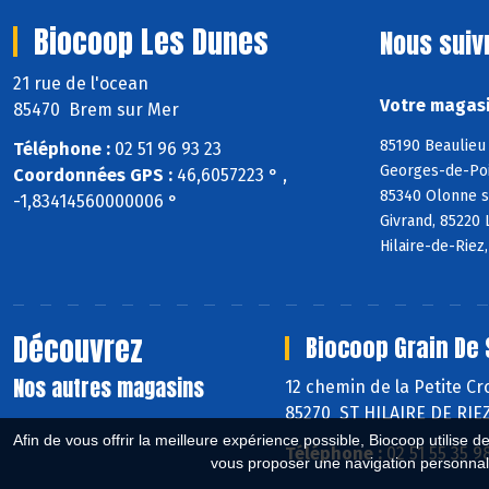
Biocoop Les Dunes
Nous suiv
21 rue de l'ocean
Votre magasi
85470 Brem sur Mer
85190 Beaulieu 
Téléphone :
02 51 96 93 23
Georges-de-Poin
Coordonnées GPS :
46,6057223 ° ,
85340 Olonne s
-1,83414560000006 °
Givrand, 85220 
Hilaire-de-Riez
Découvrez
Biocoop Grain De 
Nos autres magasins
12 chemin de la Petite Cr
85270 ST HILAIRE DE RIE
Afin de vous offrir la meilleure expérience possible, Biocoop utilise d
Téléphone :
02 51 55 35 9
vous proposer une navigation personnal