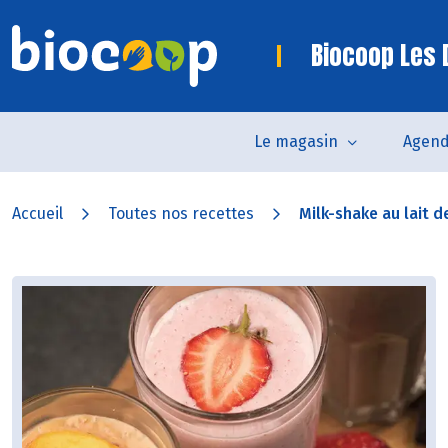
Biocoop Les
Le magasin
Agen
Accueil
Toutes nos recettes
Milk-shake au lait de 