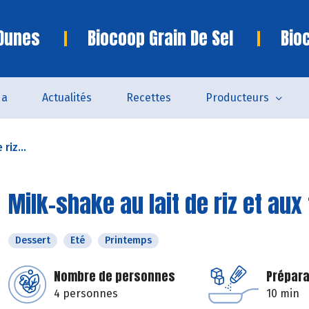
 Dunes
Biocoop Grain De Sel
Bio
da
Actualités
Recettes
Producteurs
riz...
Milk-shake au lait de riz et aux 
Dessert
Eté
Printemps
Nombre de personnes
Prépara
4 personnes
10 min