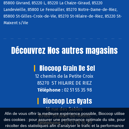
85800 Givrand, 85220 L, 85220 La Chaize-Giraud, 85220
Landevieille, 85800 Le Fenouiller, 85270 Notre-Dame-de-Riez,
85800 St-Gilles-Croix-de-Vie, 85270 St-Hilaire-de-Riez, 85220 St-
Maixent s/Vie
Découvrez
Nos autres magasins
Biocoop Grain De Sel
12 chemin de la Petite Croix
85270 ST HILAIRE DE RIEZ
Téléphone :
02 51 55 35 98
Biocoop Les Oyats
16 rue des Sables
Afin de vous offrir la meilleure expérience possible, Biocoop utilise
85160 St-Jean-de-Monts
des cookies : pour assurer une performance optimale du site, pour
Téléphone :
02 51 58 35 99
récolter des statistiques afin d'analyser le trafic et la performance