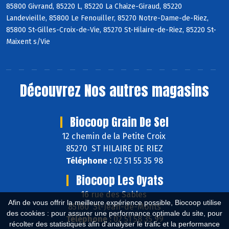
85800 Givrand, 85220 L, 85220 La Chaize-Giraud, 85220
Landevieille, 85800 Le Fenouiller, 85270 Notre-Dame-de-Riez,
85800 St-Gilles-Croix-de-Vie, 85270 St-Hilaire-de-Riez, 85220 St-
Maixent s/Vie
Découvrez
Nos autres magasins
Biocoop Grain De Sel
12 chemin de la Petite Croix
85270 ST HILAIRE DE RIEZ
Téléphone :
02 51 55 35 98
Biocoop Les Oyats
16 rue des Sables
Afin de vous offrir la meilleure expérience possible, Biocoop utilise
85160 St-Jean-de-Monts
des cookies : pour assurer une performance optimale du site, pour
Téléphone :
02 51 58 35 99
récolter des statistiques afin d'analyser le trafic et la performance