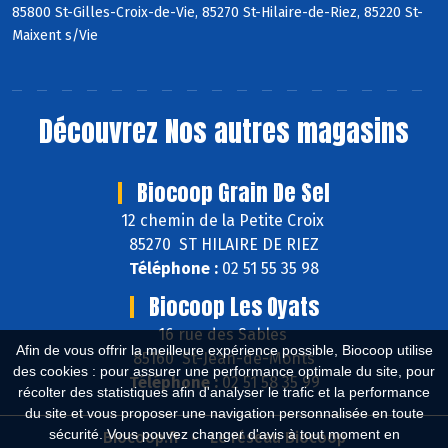
85800 St-Gilles-Croix-de-Vie, 85270 St-Hilaire-de-Riez, 85220 St-
Maixent s/Vie
Découvrez
Nos autres magasins
Biocoop Grain De Sel
12 chemin de la Petite Croix
85270 ST HILAIRE DE RIEZ
Téléphone :
02 51 55 35 98
Biocoop Les Oyats
16 rue des Sables
Afin de vous offrir la meilleure expérience possible, Biocoop utilise
85160 St-Jean-de-Monts
des cookies : pour assurer une performance optimale du site, pour
Téléphone :
02 51 58 35 99
récolter des statistiques afin d'analyser le trafic et la performance
du site et vous proposer une navigation personnalisée en toute
sécurité. Vous pouvez changer d'avis à tout moment en
Biocoop.fr
Le réseau Biocoop