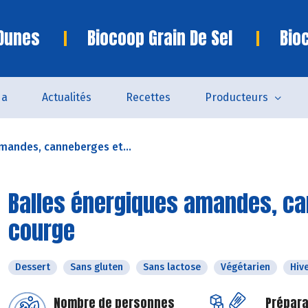
 Dunes
Biocoop Grain De Sel
Bio
da
Actualités
Recettes
Producteurs
mandes, canneberges et...
Balles énergiques amandes, ca
courge
Dessert
Sans gluten
Sans lactose
Végétarien
Hiv
Nombre de personnes
Prépara