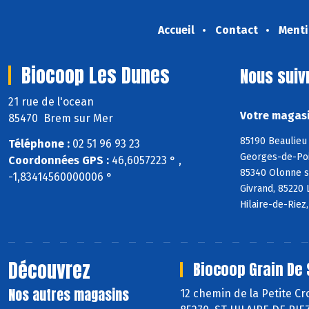
Accueil
Contact
Menti
Biocoop Les Dunes
Nous suiv
21 rue de l'ocean
Votre magasi
85470 Brem sur Mer
85190 Beaulieu 
Téléphone :
02 51 96 93 23
Georges-de-Poin
Coordonnées GPS :
46,6057223 ° ,
85340 Olonne s
-1,83414560000006 °
Givrand, 85220 
Hilaire-de-Riez
Découvrez
Biocoop Grain De 
Nos autres magasins
12 chemin de la Petite Cr