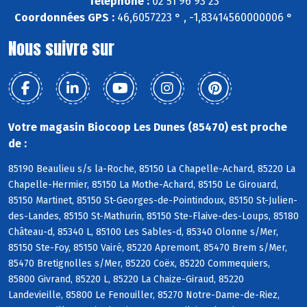
Téléphone :
02 51 96 93 23
Coordonnées GPS :
46,6057223 ° , -1,83414560000006 °
Nous suivre sur
Votre magasin Biocoop Les Dunes (85470) est proche
de :
85190 Beaulieu s/s la-Roche, 85150 La Chapelle-Achard, 85220 La
Chapelle-Hermier, 85150 La Mothe-Achard, 85150 Le Girouard,
85150 Martinet, 85150 St-Georges-de-Pointindoux, 85150 St-Julien-
des-Landes, 85150 St-Mathurin, 85150 Ste-Flaive-des-Loups, 85180
Château-d, 85340 L, 85100 Les Sables-d, 85340 Olonne s/Mer,
85150 Ste-Foy, 85150 Vairé, 85220 Apremont, 85470 Brem s/Mer,
85470 Bretignolles s/Mer, 85220 Coëx, 85220 Commequiers,
85800 Givrand, 85220 L, 85220 La Chaize-Giraud, 85220
Landevieille, 85800 Le Fenouiller, 85270 Notre-Dame-de-Riez,