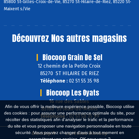
85800 St-Gilles-Croix-de-Vie, 85270 St-Hilaire-de-Riez, 85220 St-
Maixent s/Vie
Découvrez
Nos autres magasins
Biocoop Grain De Sel
12 chemin de la Petite Croix
85270 ST HILAIRE DE RIEZ
Téléphone :
02 51 55 35 98
Biocoop Les Oyats
16 rue des Sables
Afin de vous offrir la meilleure expérience possible, Biocoop utilise
85160 St-Jean-de-Monts
des cookies : pour assurer une performance optimale du site, pour
Téléphone :
02 51 58 35 99
récolter des statistiques afin d'analyser le trafic et la performance
du site et vous proposer une navigation personnalisée en toute
sécurité. Vous pouvez changer d'avis à tout moment en
Biocoop.fr
Le réseau Biocoop