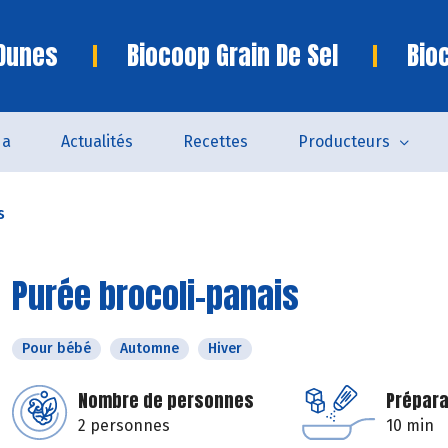
 Dunes
Biocoop Grain De Sel
Bio
da
Actualités
Recettes
Producteurs
s
Purée brocoli-panais
Pour bébé
Automne
Hiver
Nombre de personnes
Prépara
2 personnes
10 min