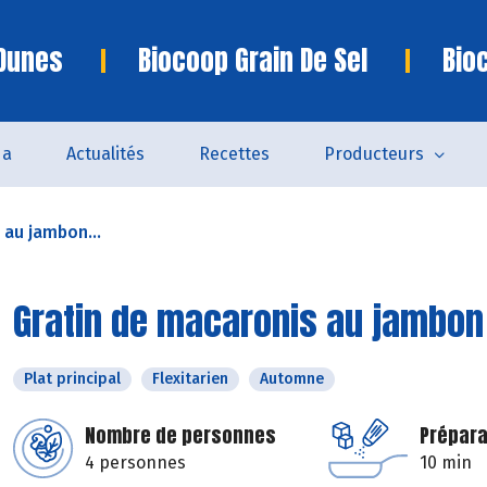
 Dunes
Biocoop Grain De Sel
Bio
da
Actualités
Recettes
Producteurs
 au jambon...
Gratin de macaronis au jambon
Plat principal
Flexitarien
Automne
Nombre de personnes
Prépara
4 personnes
10 min