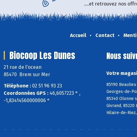
....et retrouvez nos of
Accueil
Contact
Menti
Biocoop Les Dunes
Nous suiv
21 rue de l'ocean
Votre magasi
85470 Brem sur Mer
85190 Beaulieu 
Téléphone :
02 51 96 93 23
Georges-de-Poin
Coordonnées GPS :
46,6057223 ° ,
85340 Olonne s
-1,83414560000006 °
Givrand, 85220 
Hilaire-de-Riez