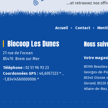
....et retrouvez nos of
Accueil
Contact
Menti
Biocoop Les Dunes
Nous suiv
21 rue de l'ocean
Votre magasi
85470 Brem sur Mer
85190 Beaulieu 
Téléphone :
02 51 96 93 23
Georges-de-Poin
Coordonnées GPS :
46,6057223 ° ,
85340 Olonne s
-1,83414560000006 °
Givrand, 85220 
Hilaire-de-Riez