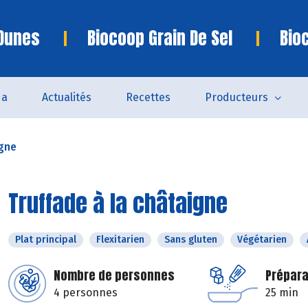
 Dunes
Biocoop Grain De Sel
Bio
da
Actualités
Recettes
Producteurs
igne
Truffade à la châtaigne
Plat principal
Flexitarien
Sans gluten
Végétarien
Nombre de personnes
Prépara
4 personnes
25 min