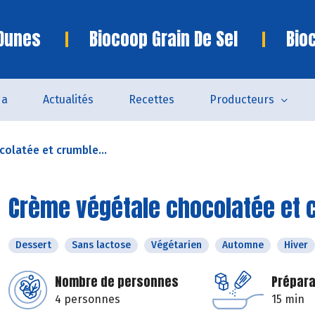
 Dunes
Biocoop Grain De Sel
Bio
da
Actualités
Recettes
Producteurs
olatée et crumble...
Crème végétale chocolatée et c
Dessert
Sans lactose
Végétarien
Automne
Hiver
Nombre de personnes
Prépara
4 personnes
15 min