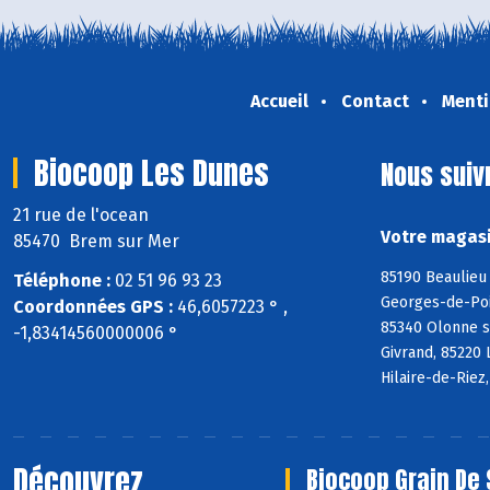
Accueil
Contact
Menti
Biocoop Les Dunes
Nous suiv
21 rue de l'ocean
Votre magasi
85470 Brem sur Mer
85190 Beaulieu 
Téléphone :
02 51 96 93 23
Georges-de-Poin
Coordonnées GPS :
46,6057223 ° ,
85340 Olonne s
-1,83414560000006 °
Givrand, 85220 
Hilaire-de-Riez
Découvrez
Biocoop Grain De 