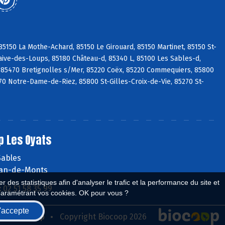
5150 La Mothe-Achard, 85150 Le Girouard, 85150 Martinet, 85150 St-
aive-des-Loups, 85180 Château-d, 85340 L, 85100 Les Sables-d,
 85470 Bretignolles s/Mer, 85220 Coëx, 85220 Commequiers, 85800
270 Notre-Dame-de-Riez, 85800 St-Gilles-Croix-de-Vie, 85270 St-
p Les Oyats
Sables
ean-de-Monts
 des statistiques afin d'analyser le trafic et la performance du site et
:
02 51 58 35 99
paramétrant vos cookies. OK pour vous ?
'accepte
seau Biocoop
Copyright Biocoop 2026