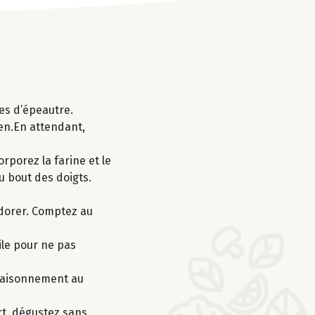
tes d’épeautre.
ien.En attendant,
orporez la farine et le
u bout des doigts.
e dorer. Comptez au
ile pour ne pas
ssaisonnement au
rt, dégustez sans