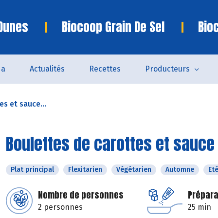
 Dunes
Biocoop Grain De Sel
Bio
da
Actualités
Recettes
Producteurs
s et sauce...
Boulettes de carottes et sauce
Plat principal
Flexitarien
Végétarien
Automne
Et
Nombre de personnes
Prépara
2 personnes
25 min