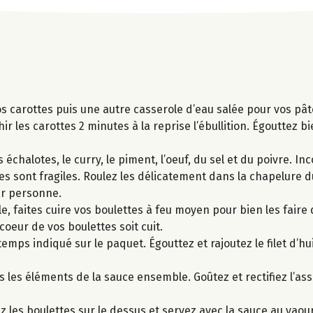
vos carottes puis une autre casserole d’eau salée pour vos pâ
ir les carottes 2 minutes à la reprise l’ébullition. Égouttez b
chalotes, le curry, le piment, l’oeuf, du sel et du poivre. Inc
s sont fragiles. Roulez les délicatement dans la chapelure d
ar personne.
le, faites cuire vos boulettes à feu moyen pour bien les fair
oeur de vos boulettes soit cuit.
emps indiqué sur le paquet. Égouttez et rajoutez le filet d’hu
s les éléments de la sauce ensemble. Goûtez et rectifiez l’a
z les boulettes sur le dessus et servez avec la sauce au yaou