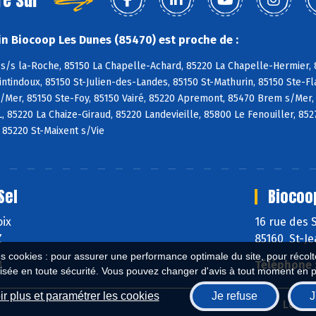
n Biocoop Les Dunes (85470) est proche de :
s/s la-Roche, 85150 La Chapelle-Achard, 85220 La Chapelle-Hermier, 8
tindoux, 85150 St-Julien-des-Landes, 85150 St-Mathurin, 85150 Ste-Fl
/Mer, 85150 Ste-Foy, 85150 Vairé, 85220 Apremont, 85470 Brem s/Mer,
L, 85220 La Chaize-Giraud, 85220 Landevieille, 85800 Le Fenouiller, 85
, 85220 St-Maixent s/Vie
Sel
Biocoo
oix
16 rue des 
Z
85160 St-J
es cookies : pour assurer une performance optimale du site, pour récolter
8
Téléphone 
isée en toute sécurité. Vous pouvez changer d'avis à tout moment en 
r plus et paramétrer les cookies
Je refuse
J
Biocoop.fr
Le ré