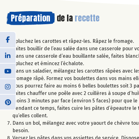
Préparation
de la
recette
Épluchez les carottes et râpez-les. Râpez le fromage.
Faites bouillir de l’eau salée dans une casserole pour 
Dans une casserole d’eau bouillante salée, faites blanch
épluchez et émincez l’échalote.
Dans un saladier, mélangez les carottes râpées avec les é
fromage râpé. Formez vos boulettes dans vos mains elle
Vous pourrez faire au moins 6 belles boulettes soit 3 p
Faites chauffer une poêle avec 2 cuillères à soupe d’hui
moins 3 minutes par face (environ 5 faces) pour que le c
Pendant ce temps, faites cuire les pâtes d’épeautre le t
qu’elles collent.
Dans un bol, mélangez avec votre yaourt de chèvre tou
besoin.
Versez les pâtes dans vos assiettes de service. Dispose