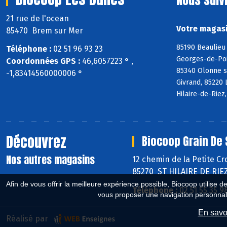
21 rue de l'ocean
Votre magasi
85470 Brem sur Mer
85190 Beaulieu 
Téléphone :
02 51 96 93 23
Georges-de-Poin
Coordonnées GPS :
46,6057223 ° ,
85340 Olonne s
-1,83414560000006 °
Givrand, 85220 
Hilaire-de-Riez
Découvrez
Biocoop Grain De 
Nos autres magasins
12 chemin de la Petite Cr
85270 ST HILAIRE DE RIE
Afin de vous offrir la meilleure expérience possible, Biocoop utilise d
Téléphone :
02 51 55 35 9
vous proposer une navigation personnal
En savoi
Réalisé par