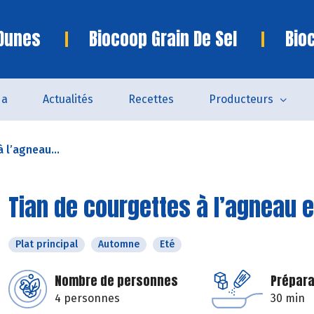
 Dunes
Biocoop Grain De Sel
Bio
da
Actualités
Recettes
Producteurs
 l’agneau...
Tian de courgettes à l’agneau e
Plat principal
Automne
Eté
Nombre de personnes
Prépara
4 personnes
30 min