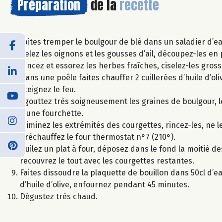
Préparation
de la
recette
Faites tremper le boulgour de blé dans un saladier d’ea
Pelez les oignons et les gousses d’ail, découpez-les en 
Rincez et essorez les herbes fraîches, ciselez-les gro
Dans une poêle faites chauffer 2 cuillerées d’huile d’oli
éteignez le feu.
Egouttez très soigneusement les graines de boulgour, les
d’une fourchette.
Eliminez les extrémités des courgettes, rincez-les, ne l
Préchauffez le four thermostat n°7 (210°).
Huilez un plat à four, déposez dans le fond la moitié d
recouvrez le tout avec les courgettes restantes.
Faites dissoudre la plaquette de bouillon dans 50cl d’ea
d’huile d’olive, enfournez pendant 45 minutes.
Dégustez très chaud.