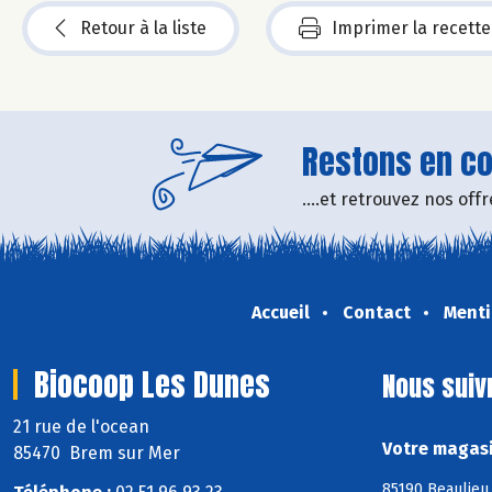
Retour à la liste
Imprimer la recette
Restons en con
....et retrouvez nos of
Accueil
Contact
Menti
Biocoop Les Dunes
Nous suiv
21 rue de l'ocean
Votre magasi
85470 Brem sur Mer
85190 Beaulieu 