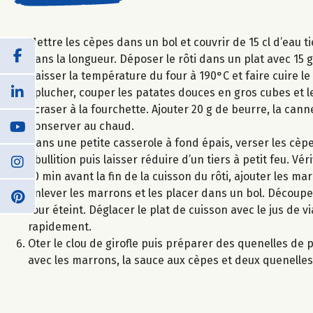
Mettre les cèpes dans un bol et couvrir de 15 cl d’eau t
dans la longueur. Déposer le rôti dans un plat avec 15 
Baisser la température du four à 190°C et faire cuire le
Eplucher, couper les patates douces en gros cubes et le
écraser à la fourchette. Ajouter 20 g de beurre, la cann
Conserver au chaud.
Dans une petite casserole à fond épais, verser les cèpe
ébullition puis laisser réduire d’un tiers à petit feu. Vé
10 min avant la fin de la cuisson du rôti, ajouter les ma
Enlever les marrons et les placer dans un bol. Découper
four éteint. Déglacer le plat de cuisson avec le jus de v
rapidement.
Oter le clou de girofle puis préparer des quenelles de p
avec les marrons, la sauce aux cèpes et deux quenelles