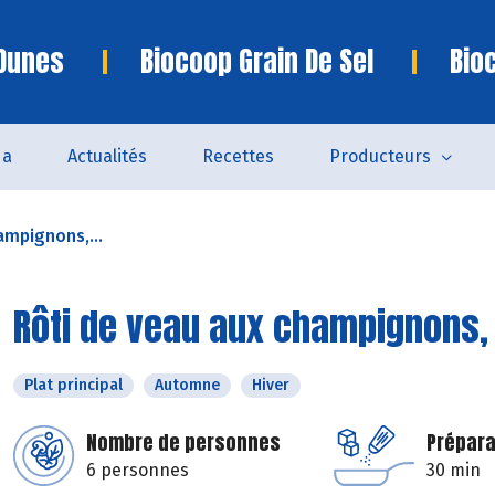
 Dunes
Biocoop Grain De Sel
Bio
da
Actualités
Recettes
Producteurs
ampignons,...
Rôti de veau aux champignons,
Plat principal
Automne
Hiver
Nombre de personnes
Prépara
6 personnes
30 min