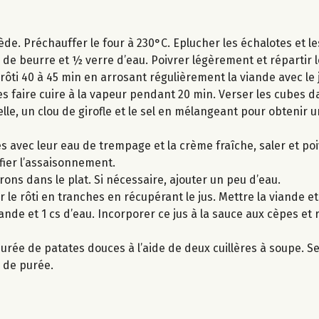
iède. Préchauffer le four à 230°C. Eplucher les échalotes et 
g de beurre et ½ verre d’eau. Poivrer légèrement et répartir 
 rôti 40 à 45 min en arrosant régulièrement la viande avec le 
s faire cuire à la vapeur pendant 20 min. Verser les cubes d
elle, un clou de girofle et le sel en mélangeant pour obtenir 
s avec leur eau de trempage et la crème fraîche, saler et poi
rifier l’assaisonnement.
rrons dans le plat. Si nécessaire, ajouter un peu d’eau.
 le rôti en tranches en récupérant le jus. Mettre la viande e
iande et 1 cs d’eau. Incorporer ce jus à la sauce aux cèpes et
urée de patates douces à l’aide de deux cuillères à soupe. Ser
 de purée.