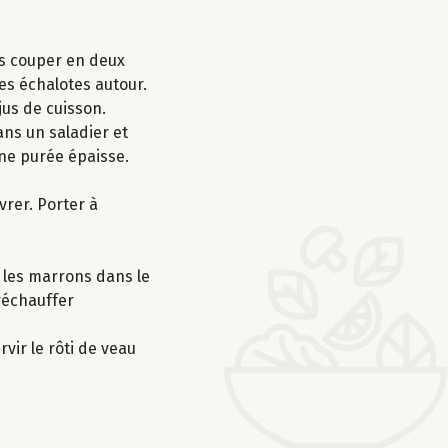
les couper en deux
les échalotes autour.
jus de cuisson.
ans un saladier et
une purée épaisse.
vrer. Porter à
t les marrons dans le
 réchauffer
vir le rôti de veau