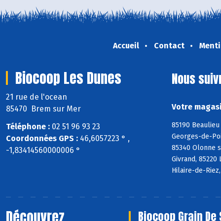
Accueil
Contact
Menti
Biocoop Les Dunes
Nous suiv
21 rue de l'ocean
Votre magasi
85470 Brem sur Mer
85190 Beaulieu 
Téléphone :
02 51 96 93 23
Georges-de-Poin
Coordonnées GPS :
46,6057223 ° ,
85340 Olonne s
-1,83414560000006 °
Givrand, 85220 
Hilaire-de-Riez
Découvrez
Biocoop Grain De 