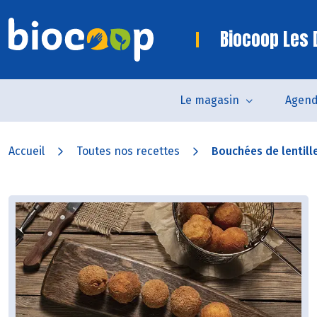
Biocoop Les
Le magasin
Agen
Accueil
Toutes nos recettes
Bouchées de lentilles