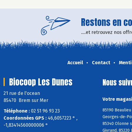
Restons en con
....et retrouvez nos of
Accueil
Contact
Menti
Biocoop Les Dunes
Nous suiv
21 rue de l'ocean
Votre magasi
85470 Brem sur Mer
85190 Beaulieu 
Téléphone :
02 51 96 93 23
Georges-de-Poin
Coordonnées GPS :
46,6057223 ° ,
85340 Olonne s
-1,83414560000006 °
Givrand, 85220 