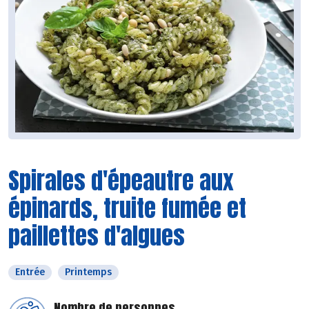
Spirales d'épeautre aux
épinards, truite fumée et
paillettes d'algues
Entrée
Printemps
Nombre de personnes