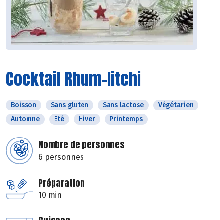
Cocktail Rhum-litchi
Boisson
Sans gluten
Sans lactose
Végétarien
Automne
Eté
Hiver
Printemps
Nombre de personnes
6 personnes
Préparation
10 min