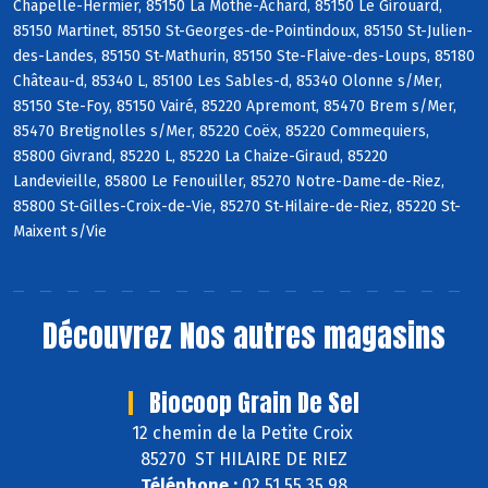
Chapelle-Hermier, 85150 La Mothe-Achard, 85150 Le Girouard,
85150 Martinet, 85150 St-Georges-de-Pointindoux, 85150 St-Julien-
des-Landes, 85150 St-Mathurin, 85150 Ste-Flaive-des-Loups, 85180
Château-d, 85340 L, 85100 Les Sables-d, 85340 Olonne s/Mer,
85150 Ste-Foy, 85150 Vairé, 85220 Apremont, 85470 Brem s/Mer,
85470 Bretignolles s/Mer, 85220 Coëx, 85220 Commequiers,
85800 Givrand, 85220 L, 85220 La Chaize-Giraud, 85220
Landevieille, 85800 Le Fenouiller, 85270 Notre-Dame-de-Riez,
85800 St-Gilles-Croix-de-Vie, 85270 St-Hilaire-de-Riez, 85220 St-
Maixent s/Vie
Découvrez
Nos autres magasins
Biocoop Grain De Sel
12 chemin de la Petite Croix
85270 ST HILAIRE DE RIEZ
Téléphone :
02 51 55 35 98