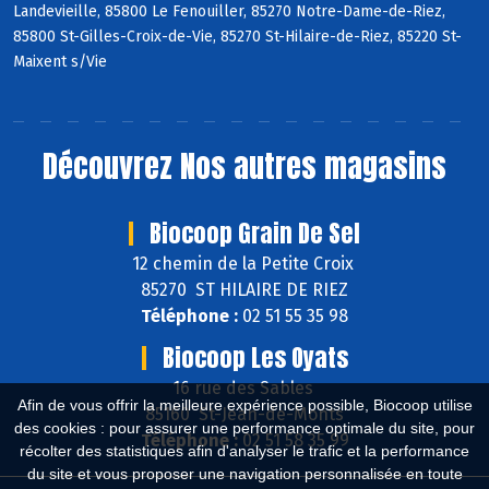
Landevieille, 85800 Le Fenouiller, 85270 Notre-Dame-de-Riez,
85800 St-Gilles-Croix-de-Vie, 85270 St-Hilaire-de-Riez, 85220 St-
Maixent s/Vie
Découvrez
Nos autres magasins
Biocoop Grain De Sel
12 chemin de la Petite Croix
85270 ST HILAIRE DE RIEZ
Téléphone :
02 51 55 35 98
Biocoop Les Oyats
16 rue des Sables
Afin de vous offrir la meilleure expérience possible, Biocoop utilise
85160 St-Jean-de-Monts
des cookies : pour assurer une performance optimale du site, pour
Téléphone :
02 51 58 35 99
récolter des statistiques afin d'analyser le trafic et la performance
du site et vous proposer une navigation personnalisée en toute